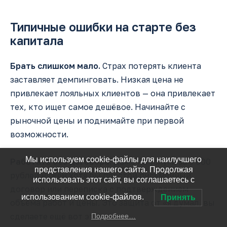
Типичные ошибки на старте без
капитала
Брать слишком мало.
Страх потерять клиента
заставляет демпинговать. Низкая цена не
привлекает лояльных клиентов — она привлекает
тех, кто ищет самое дешёвое. Начинайте с
рыночной цены и поднимайте при первой
возможности.
Мы используем cookie-файлы для наилучшего
Работать без договора.
Даже на услуги за 3 000
представления нашего сайта. Продолжая
рублей нужен хотя бы простой письменный
использовать этот сайт, вы соглашаетесь с
договор или переписка с подтверждением
использованием cookie-файлов.
Принять
объёма работ и цены. Это защита от «я думал, вы
сделаете ещё вот это».
Подробнее…